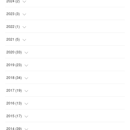
(
2
)
2024
(
2
)
(
1
)
(
1
)
2023
(
3
)
(
1
)
(
1
)
2022
(
1
)
(
1
)
(
1
)
2021
(
5
)
(
1
)
(
1
)
2020
(
33
)
(
1
)
(
2
)
2019
(
23
)
(
2
)
(
1
)
(
3
)
2018
(
34
)
(
1
)
(
1
)
(
1
)
(
6
)
2017
(
19
)
(
3
)
(
1
)
(
1
)
(
4
)
2016
(
13
)
(
1
)
(
4
)
(
4
)
(
4
)
(
1
)
2015
(
17
)
(
5
)
(
1
)
(
1
)
(
1
)
(
4
)
(
2
)
2014
(
39
)