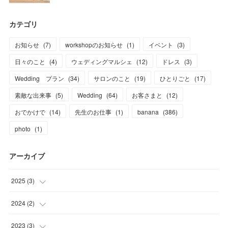
カテゴリ
お知らせ
(
7
)
workshopのお知らせ
(
1
)
イベント
(
3
)
日々のこと
(
4
)
ウェディングマルシェ
(
12
)
ドレス
(
3
)
Wedding プラン
(
34
)
サロンのこと
(
19
)
ひとりごと
(
17
)
素敵な出来事
(
5
)
Wedding
(
64
)
お客さまと
(
12
)
おでかけで
(
14
)
先生のお仕事
(
1
)
banana
(
386
)
photo
(
1
)
アーカイブ
2025
(
3
)
(
2
)
2024
(
2
)
(
1
)
(
1
)
2023
(
3
)