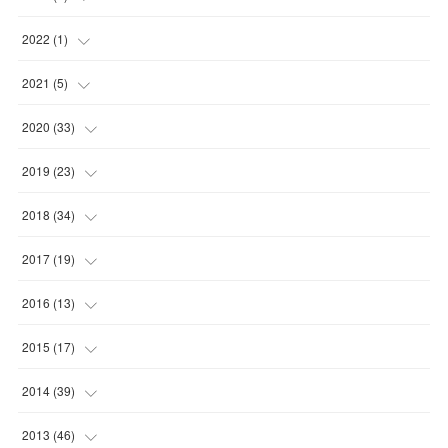
(
1
)
(
1
)
2022
(
1
)
(
1
)
(
1
)
2021
(
5
)
(
1
)
(
1
)
2020
(
33
)
(
1
)
(
2
)
2019
(
23
)
(
2
)
(
1
)
(
3
)
2018
(
34
)
(
1
)
(
1
)
(
1
)
(
6
)
2017
(
19
)
(
3
)
(
1
)
(
1
)
(
4
)
2016
(
13
)
(
1
)
(
4
)
(
4
)
(
4
)
(
1
)
2015
(
17
)
(
5
)
(
1
)
(
1
)
(
1
)
(
4
)
(
2
)
2014
(
39
)
(
2
)
(
1
)
(
5
)
(
1
)
(
3
)
(
2
)
(
4
)
2013
(
46
)