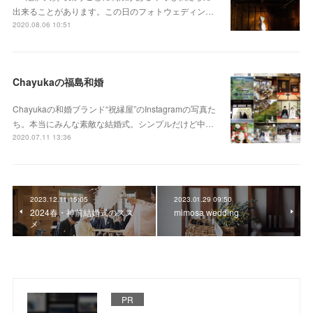
出来ることがあります。 この日のフォトウェディン…
2020.08.06 10:51
Chayukaの福島和婚
Chayukaの和婚ブランド“祝縁屋”のInstagramの写真た
ち。本当にみんな素敵な結婚式。シンプルだけど中…
2020.07.11 13:36
2023.12.11 15:05
2023.01.29 09:50
2024春・神前結婚式のスス
mimosa wedding
メ
PR